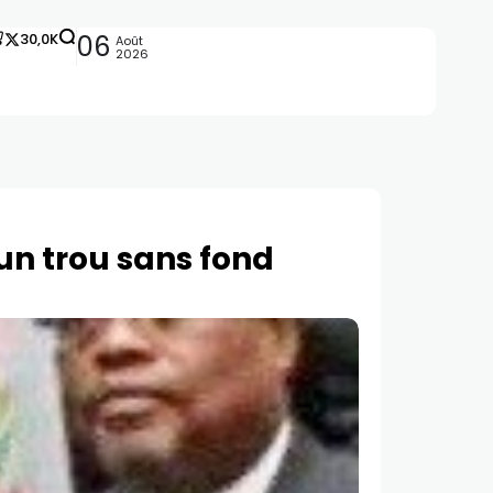
30,0K
06
Août
2026
 un trou sans fond