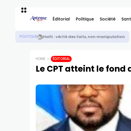
Éditorial
Politique
Société
Sant
Haïti : sécurité – élections ou élections – sé
POLITIQUE
HOME
ÉDITORIAL
Le CPT atteint le fond