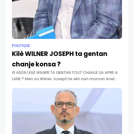
POLITIQUE
Kilè WILNER JOSEPH ta gentan
chanje konsa ?
©️ A509 | KILÈ WILNER TA GENTAN TOUT CHANJE SA APRE 4
LANE ? Men sa Wilner Joseph te ekri nan moman Ariel
Henry t ap feraye nan pouvwa. YON