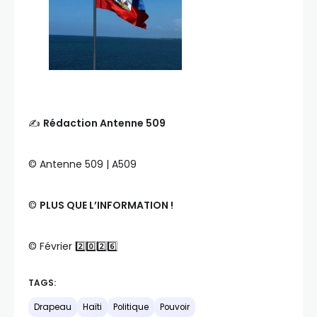
✍️
Rédaction Antenne 509
©️ Antenne 509 | A509
©️
PLUS QUE L’INFORMATION !
©️ Février 2️⃣0️⃣2️⃣6️⃣
TAGS:
Drapeau
Haïti
Politique
Pouvoir