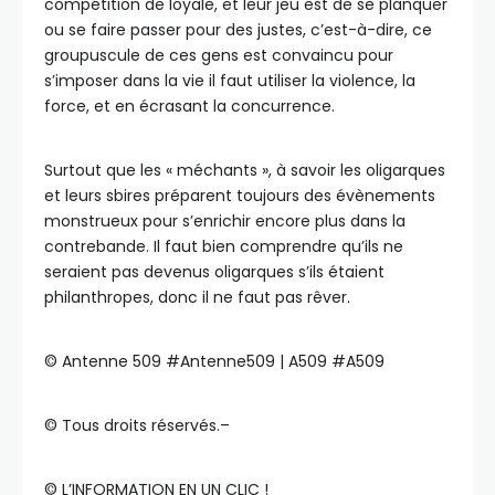
compétition de loyale, et leur jeu est de se planquer
ou se faire passer pour des justes, c’est-à-dire, ce
groupuscule de ces gens est convaincu pour
s’imposer dans la vie il faut utiliser la violence, la
force, et en écrasant la concurrence.
Surtout que les « méchants », à savoir les oligarques
et leurs sbires préparent toujours des évènements
monstrueux pour s’enrichir encore plus dans la
contrebande. Il faut bien comprendre qu’ils ne
seraient pas devenus oligarques s’ils étaient
philanthropes, donc il ne faut pas rêver.
©️ Antenne 509 #Antenne509 | A509 #A509
©️ Tous droits réservés.–
©️ L’INFORMATION EN UN CLIC !