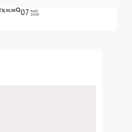
30,0K
07
Août
2026