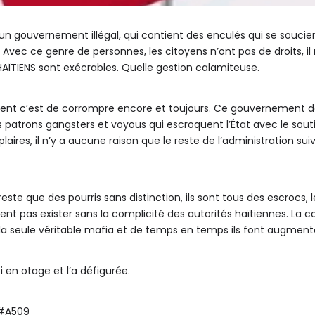
à un gouvernement illégal, qui contient des enculés qui se souci
Avec ce genre de personnes, les citoyens n’ont pas de droits, il
s HAÏTIENS sont exécrables. Quelle gestion calamiteuse.
t c’est de corrompre encore et toujours. Ce gouvernement de f
des patrons gangsters et voyous qui escroquent l’État avec le s
ires, il n’y a aucune raison que le reste de l’administration suiv
ste que des pourris sans distinction, ils sont tous des escrocs, 
t pas exister sans la complicité des autorités haïtiennes. La co
la seule véritable mafia et de temps en temps ils font augmenter 
 en otage et l’a défigurée.
 #A509