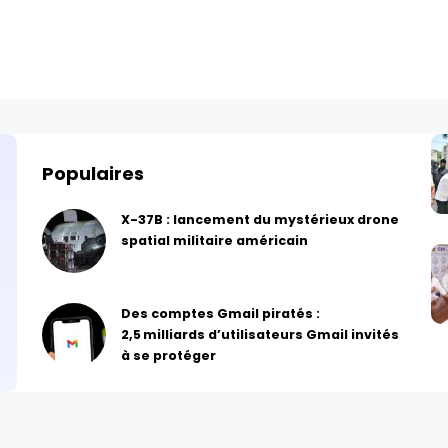
Populaires
X-37B : lancement du mystérieux drone
spatial militaire américain
Des comptes Gmail piratés :
2,5 milliards d’utilisateurs Gmail invités
à se protéger