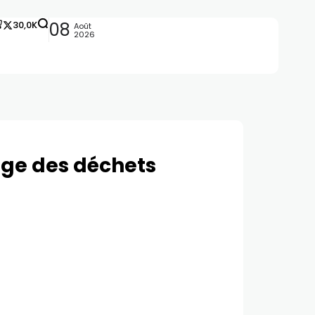
30,0K
08
Août
2026
age des déchets