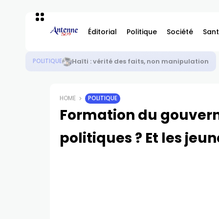
Éditorial
Politique
Société
Sant
Haïti : sécurité – élections ou élections – sé
POLITIQUE
HOME
POLITIQUE
Formation du gouvern
politiques ? Et les jeun