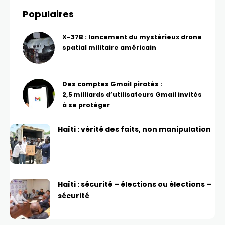
Populaires
X-37B : lancement du mystérieux drone
spatial militaire américain
Des comptes Gmail piratés :
2,5 milliards d’utilisateurs Gmail invités
à se protéger
Haïti : vérité des faits, non manipulation
Haïti : sécurité – élections ou élections –
sécurité