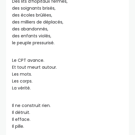
Des lits d’hôpitaux fermés,
des soignants brisés,
des écoles brûlées,
des milliers de déplacés,
des abandonnés,
des enfants violés,
le peuple pressurisé.
Le CPT avance.
Et tout meurt autour.
Les mots.
Les corps.
La vérité.
Il ne construit rien.
Il détruit.
Il efface.
Il pille.