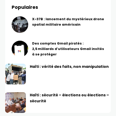
Populaires
X-37B : lancement du mystérieux drone
spatial militaire américain
Des comptes Gmail piratés :
2,5 milliards d’utilisateurs Gmail invités
à se protéger
Haïti : vérité des faits, non manipulation
Haïti : sécurité – élections ou élections –
sécurité