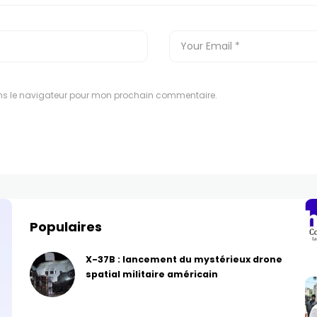
ns le navigateur pour mon prochain commentaire.
Populaires
X-37B : lancement du mystérieux drone
spatial militaire américain