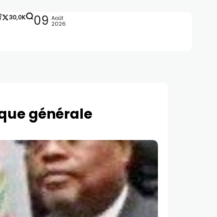
30,0K
09
Août
2026
ique générale