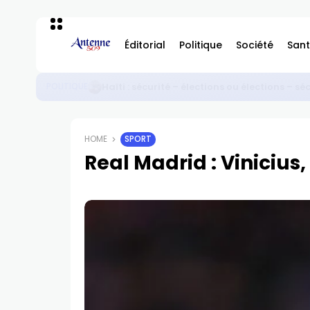
Éditorial
Politique
Société
Sant
Haïti : sécurité – élections ou élections – sé
POLITIQUE
HOME
SPORT
Real Madrid : Vinicius