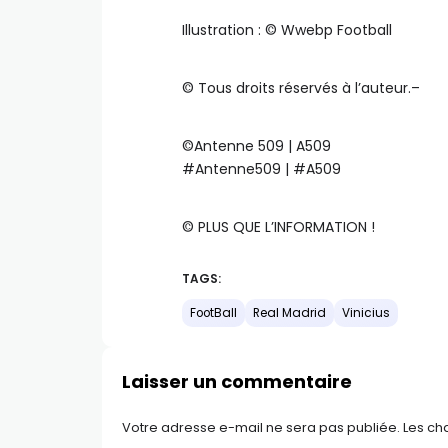
Illustration : ©️ Wwebp Football
©️ Tous droits réservés à l’auteur.–
©️Antenne 509 | A509
#Antenne509 | #A509
©️ PLUS QUE L’INFORMATION !
TAGS:
FootBall
Real Madrid
Vinicius
Laisser un commentaire
Votre adresse e-mail ne sera pas publiée.
Les ch