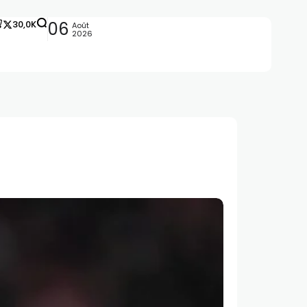
30,0K
06
Août
2026