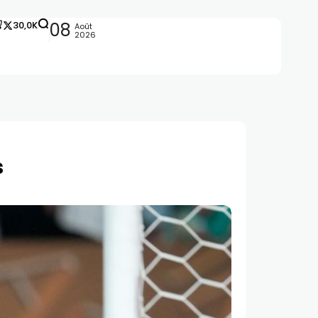
30,0K
08
Août
2026
s