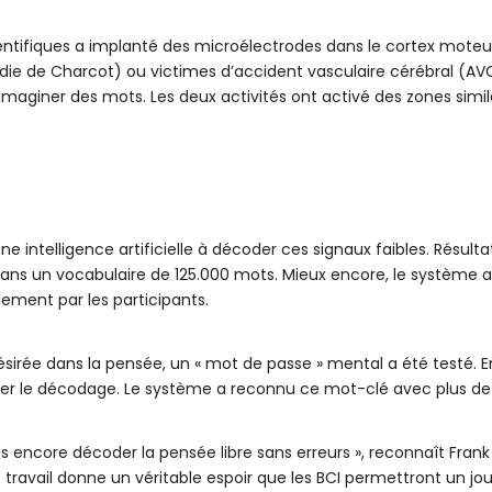
cientifiques a implanté des microélectrodes dans le cortex moteu
ie de Charcot) ou victimes d’accident vasculaire cérébral (AVC)
 imaginer des mots. Les deux activités ont activé des zones simila
e intelligence artificielle à décoder ces signaux faibles. Résult
dans un vocabulaire de 125.000 mots. Mieux encore, le système
ent par les participants.
ésirée dans la pensée, un « mot de passe » mental a été testé. En
tiver le décodage. Le système a reconnu ce mot-clé avec plus de
 encore décoder la pensée libre sans erreurs », reconnaît Frank 
e travail donne un véritable espoir que les BCI permettront un 