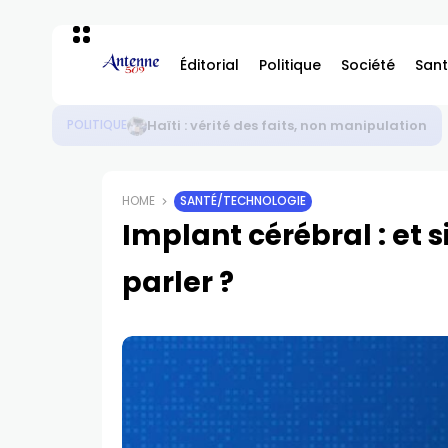
Éditorial
Politique
Société
Sant
Haïti : sécurité – élections ou élections – sé
POLITIQUE
HOME
SANTÉ/TECHNOLOGIE
Implant cérébral : et s
parler ?