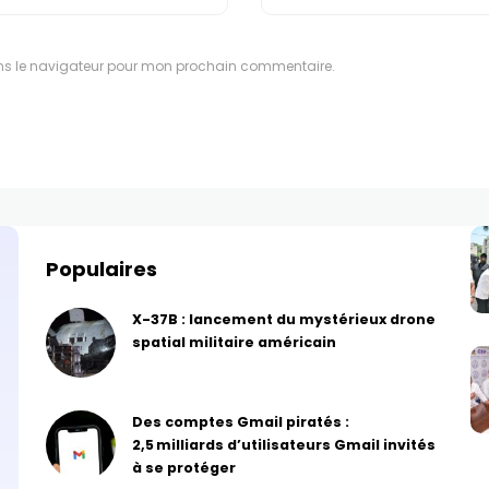
ns le navigateur pour mon prochain commentaire.
Populaires
X-37B : lancement du mystérieux drone
spatial militaire américain
Des comptes Gmail piratés :
2,5 milliards d’utilisateurs Gmail invités
à se protéger