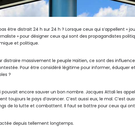
s être distrait 24 h sur 24 h ? Lorsque ceux qui s’appellent « jo
urnaliste » pour désigner ceux qui sont des propagandistes polit
mique et politique.
ur distraire massivement le peuple Haïtien, ce sont des influence
contestée. Pour être considéré légitime pour informer, éduquer et
les ?
ouvait encore sauver un bon nombre. Jacques Attali les appelle «le
 toujours le pays d’avancer. C’est aussi eux, le mal. C’est auss
gs de la lutte et combattent. Il faut se battre pour ceux qui ont s
 actée depuis tellement longtemps.