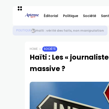
Éditorial
Politique
Société
Sant
Haïti : sécurité – élections ou élections – sé
POLITIQUE
HOME
SOCIÉTÉ
Haïti : Les « journalis
massive ?