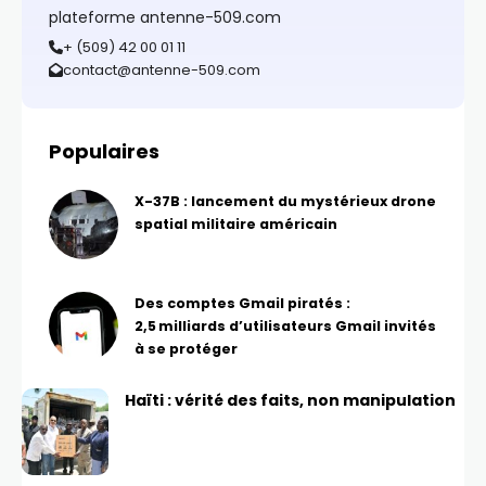
plateforme antenne-509.com
+ (509) 42 00 01 11
contact@antenne-509.com
Populaires
X-37B : lancement du mystérieux drone
spatial militaire américain
Des comptes Gmail piratés :
2,5 milliards d’utilisateurs Gmail invités
à se protéger
Haïti : vérité des faits, non manipulation