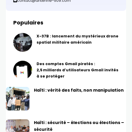
contact@antenne-509.com
Populaires
X-37B : lancement du mystérieux drone
spatial militaire américain
Des comptes Gmail piratés :
2,5 milliards d’utilisateurs Gmail invités
à se protéger
Haïti : vérité des faits, non manipulation
Haïti : sécurité – élections ou élections –
sécurité