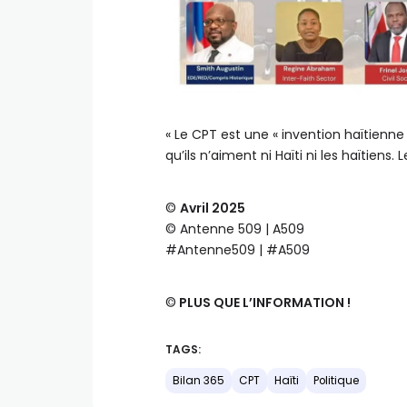
« Le CPT est une « invention haïtienne
qu’ils n’aiment ni Haïti ni les haïtie
©️
Avril 2025
©️ Antenne 509 | A509
#Antenne509 | #A509
©️
PLUS QUE L’INFORMATION !
TAGS:
Bilan 365
CPT
Haïti
Politique