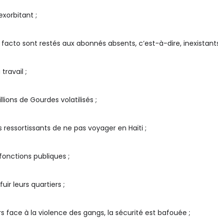
exorbitant ;
acto sont restés aux abonnés absents, c’est-à-dire, inexistants
ravail ;
ons de Gourdes volatilisés ;
ressortissants de ne pas voyager en Haïti ;
onctions publiques ;
uir leurs quartiers ;
s face à la violence des gangs, la sécurité est bafouée ;