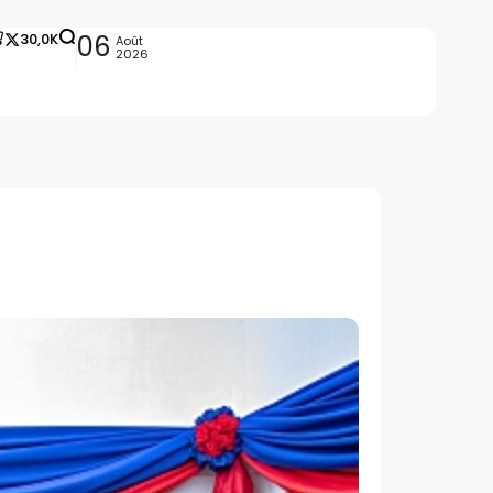
30,0K
06
Août
2026