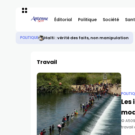
Éditorial
Politique
Société
Sant
Haïti : vérité des faits, non manipulation
POLITIQUE
Travail
POLITI
Les 
mod
©️ A50
travail
ceux qu