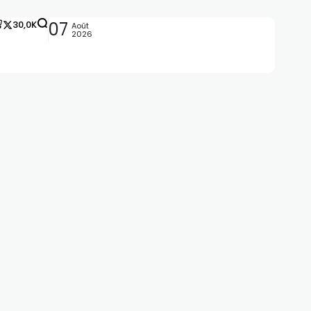
30,0K
07
Août
2026