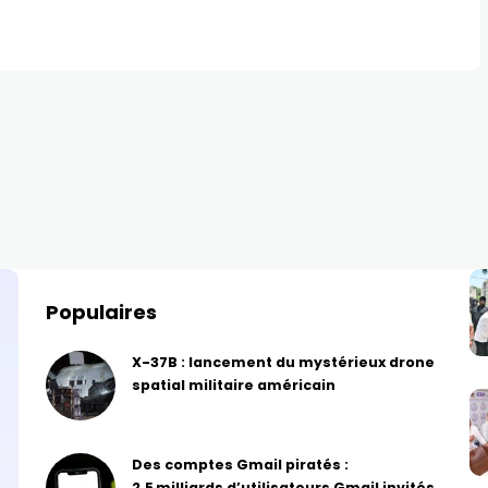
Populaires
X-37B : lancement du mystérieux drone
spatial militaire américain
Des comptes Gmail piratés :
2,5 milliards d’utilisateurs Gmail invités