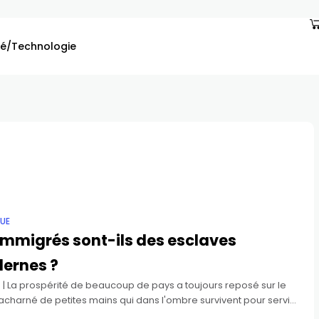
é/Technologie
QUE
immigrés sont-ils des esclaves
ernes ?
9 | La prospérité de beaucoup de pays a toujours reposé sur le
 acharné de petites mains qui dans l'ombre survivent pour servir
i ne les voient