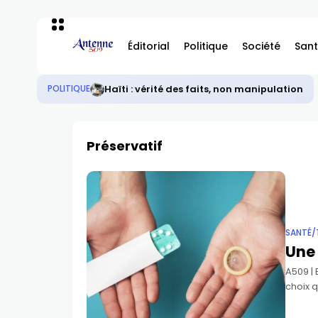
Éditorial
Politique
Société
Sant
Haïti : vérité des faits, non manipulation
POLITIQUE
Préservatif
SANTÉ/
Une 
A509 |
choix q
repose