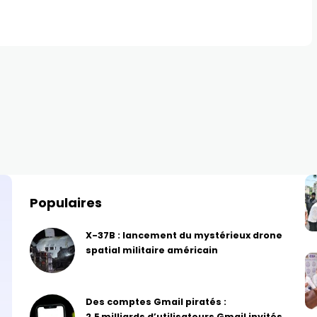
Populaires
X-37B : lancement du mystérieux drone
spatial militaire américain
Des comptes Gmail piratés :
2,5 milliards d’utilisateurs Gmail invités