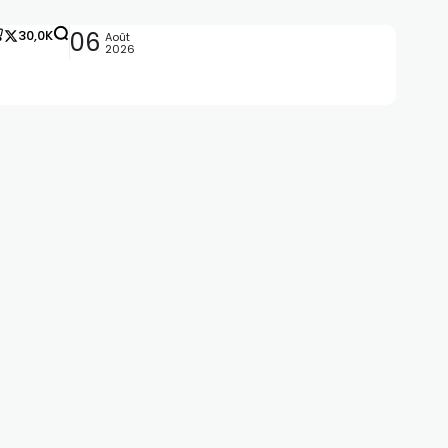
30,0K
06
Août
2026