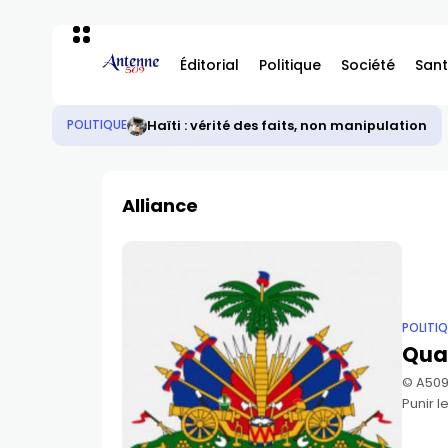
Éditorial
Politique
Société
Sant
Haïti : vérité des faits, non manipulation
POLITIQUE
Alliance
POLITI
Quan
©️ A509
Punir 
est de 