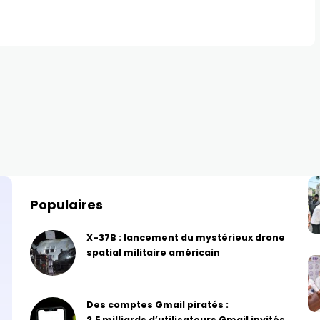
Populaires
X-37B : lancement du mystérieux drone
spatial militaire américain
Des comptes Gmail piratés :
2,5 milliards d’utilisateurs Gmail invités