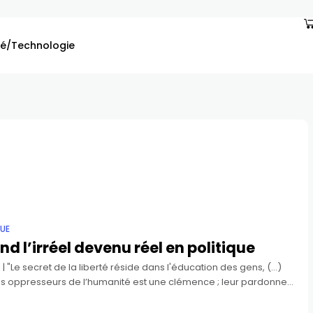
é/Technologie
QUE
d l’irréel devenu réel en politique
 | "Le secret de la liberté réside dans l'éducation des gens, (…)
les oppresseurs de l’humanité est une clémence ; leur pardonner
la cruauté." -