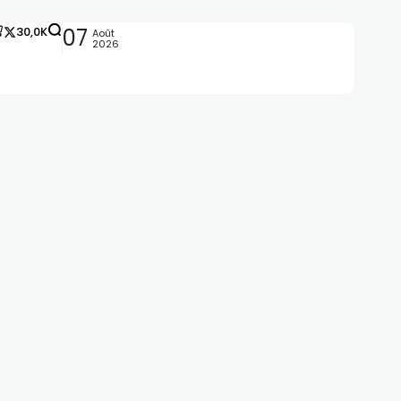
30,0K
07
Août
2026