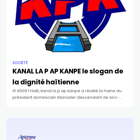
SOCIÉTÉ
KANAL LA P AP KANPE le slogan de
la dignité haïtienne
©️ A509 | Haïti, kanal la p ap kanpe a révélé la haine du
président dominicain Abinader descendant de siro-
libanais contre les HAÏTIENS. Ce type se prend pour le
président