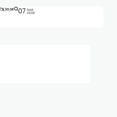
30,0K
07
Août
2026