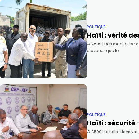
POLITIQUE
Haïti : vérité d
©️ A509 | Des médias de c
d’avouer que le
POLITIQUE
Haïti : sécurité
©️ A509 | Les élections vo