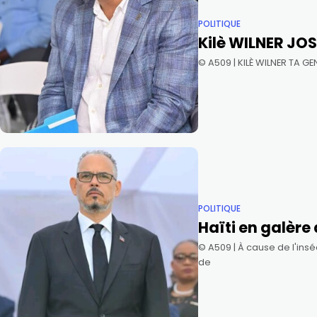
POLITIQUE
Kilè WILNER JO
©️ A509 | KILÈ WILNER TA 
POLITIQUE
Haïti en galère
©️ A509 | À cause de l'ins
de