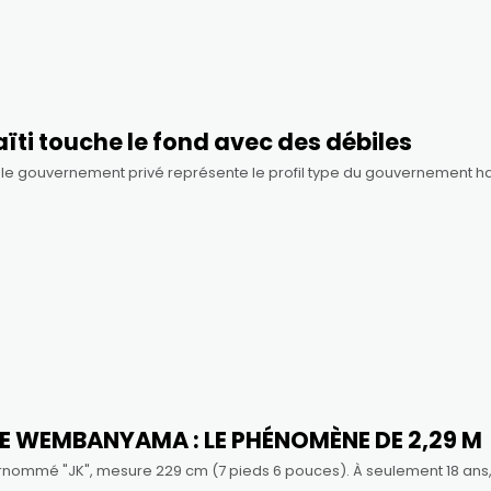
aïti touche le fond avec des débiles
 ou le gouvernement privé représente le profil type du gouvernement h
E WEMBANYAMA : LE PHÉNOMÈNE DE 2,29 M
rnommé "JK", mesure 229 cm (7 pieds 6 pouces). À seulement 18 ans,