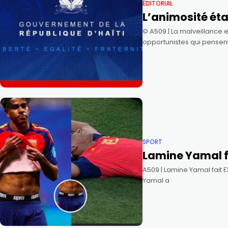
ÉDITORIAL
L’animosité éta
©️ A509 | La malveillance
opportunistes qui pensen
SPORT
Lamine Yamal fa
A509 | Lamine Yamal fait E
Yamal a