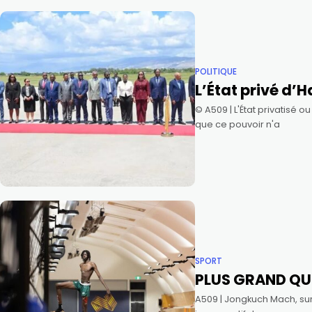
POLITIQUE
L’État privé d’H
©️ A509 | L'État privatisé
que ce pouvoir n'a
SPORT
PLUS GRAND QU
A509 | Jongkuch Mach, su